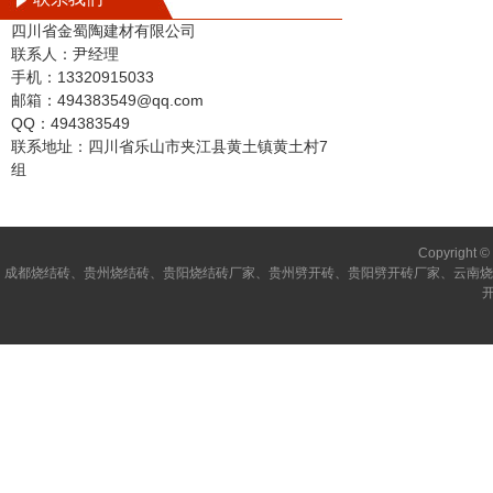
四川省金蜀陶建材有限公司
联系人：尹经理
手机：13320915033
邮箱：494383549@qq.com
QQ：494383549
联系地址：四川省乐山市夹江县黄土镇黄土村7
组
Copyright © 
成都烧结砖、贵州烧结砖、贵阳烧结砖厂家、贵州劈开砖、贵阳劈开砖厂家、云南烧
开