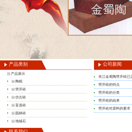
产品类别
公司新闻
产品展示
夹江金蜀陶劈开砖已
陶棍
劈开砖的特点
劈开砖
劈开砖的分类
仿古砖
劈开砖的由来
盲道砖
劈开砖对原料的要求
园林砖
地铺石
联系我们